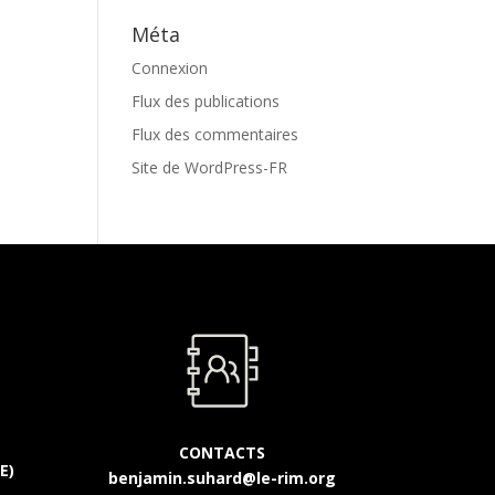
Méta
Connexion
Flux des publications
Flux des commentaires
Site de WordPress-FR
CONTACTS
E)
benjamin.suhard@le-rim.org