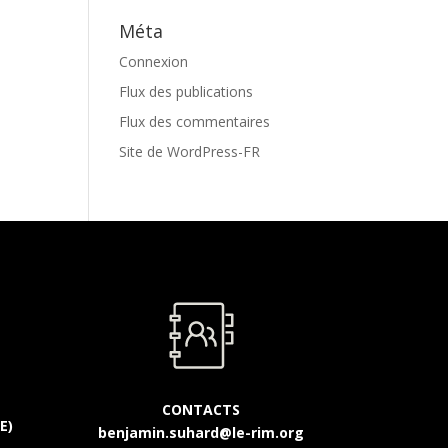
Méta
Connexion
Flux des publications
Flux des commentaires
Site de WordPress-FR
CONTACTS
E)
benjamin.suhard@le-rim.org