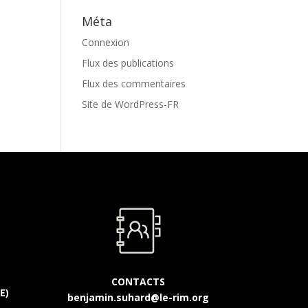
Méta
Connexion
Flux des publications
Flux des commentaires
Site de WordPress-FR
CONTACTS
E)
benjamin.suhard@le-rim.org